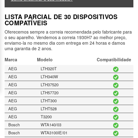
LISTA PARCIAL DE 30 DISPOSITIVOS
COMPATÍVEIS
Oferecemos sempre a correia recomendada pelo fabricante para
o seu aparelho. Vendemos a correia 1930H7 ao melhor preço,
enviamo-la no mesmo dia com entrega em 24 horas e damos
uma garantia de 2 anos.
Marca
Modelo
Compatibilidade
AEG
LTH320T
AEG
LTH340W
AEG
LTH37520
AEG
LTH57720
AEG
LTHT300
AEG
LTHT528
AEG
T3200
Bosch
WTA140/03
Bosch
WTA3100IE/01