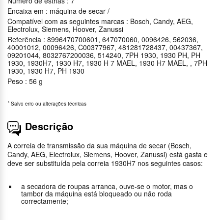
Número de estrias : 7
Encaixa em : máquina de secar /
Compatível com as seguintes marcas : Bosch, Candy, AEG,
Electrolux, Siemens, Hoover, Zanussi
Referência : 8996470700601, 647070060, 0096426, 562036,
40001012, 00096426, C00377967, 481281728437, 00437367,
09201044, 8032767200036, 514240, 7PH 1930, 1930 PH, PH
1930, 1930H7, 1930 H7, 1930 H 7 MAEL, 1930 H7 MAEL, , 7PH
1930, 1930 H7, PH 1930
Peso : 56 g
*
Salvo erro ou alterações técnicas
Descrição
A correia de transmissão da sua máquina de secar (Bosch,
Candy, AEG, Electrolux, Siemens, Hoover, Zanussi) está gasta e
deve ser substituída pela correia 1930H7 nos seguintes casos:
a secadora de roupas arranca, ouve-se o motor, mas o
tambor da máquina está bloqueado ou não roda
correctamente;