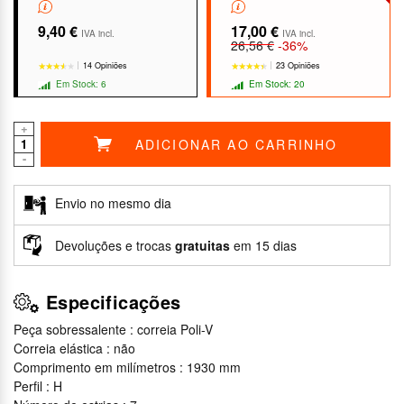
9,40 €
17,00 €
IVA incl.
IVA incl.
26,56 €
-36%
14 Opiniões
23 Opiniões
Em Stock: 6
Em Stock: 20
+
ADICIONAR AO CARRINHO
-
★★★★★
★★★★★
★★★★★
★★★★★
Envio no mesmo dia
Devoluções e trocas
gratuitas
em 15 dias
Especificações
Peça sobressalente : correia Poli-V
Correia elástica : não
Comprimento em milímetros : 1930 mm
Perfil : H