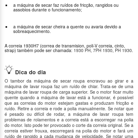
a máquina de secar faz ruídos de fricção, rangidos ou
assobios durante o funcionamento;
a máquina de secar cheira a quente ou avaria devido a
sobreaquecimento.
A correia 1930H7 (correa de transmision, poli-V correia, cinto,
strap) também pode ser chamada:
1930 PH
,
7PH 1930
,
PH 1930
.
Dica do dia
O tambor da máquina de secar roupa encravou ao girar e a
máquina de lavar roupa faz um ruído de chiar. Trata-se de uma
máquina de lavar roupa de carga superior. Se o motor ficar muito
quente quando a máquina de lavar está a funcionar, é possível
que as correias do motor estejam gastas e produzam fricção e
ruído. Retire a correia e rode a polia manualmente. Se notar que
é pesado ou difícil de rodar, a máquina de lavar roupa tem
problemas de rolamentos e a correia está a escorregar na polia
do motor. Isto pode ter provocado o corte da correia original. Se a
correia estiver frouxa, escorregará na polia do motor e fará um
ruído de rangido a cada mudança de velocidade. Se notar uma