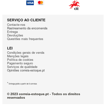
Bosch
WTL121NL/07
Bosch
WTL150/02
Bosch
WTL150FF/01
Bosch
WTL5100SN/11
SERVIÇO AO CLIENTE
Contacte-nos
Bosch
WTL5200
Rastreamento da encomenda
Bosch
WTL5200FF/04
Entrega
Devoluções
Bosch
WTL5400/01
Questões mais frequentes
Bosch
WTL5400CH/08
LEI
Bosch
WTL5400FF/01
Condiçōes gerais de venda
Mençōes legais
Bosch
WTL5400FG/10
Política de cookies
Bosch
WTL5470FF/01
Pagamento seguro
Serviços de qualidade
Bosch
WTL5481/04
Opiniões correia-estoque.pt
Bosch
WTL5481DS/04
Bosch
WTL5580/01
*
Entrega grátis a partir de 5 correias
Bosch
WTL6100FG/02
Bosch
WTL6101EU/07
© 2023 correia-estoque.pt - Todos os direitos
reservados
Bosch
WTL6101FF/05
Bosch
WTL6101FG/07