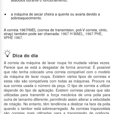
assobios durante o funcionamento;
a máquina de secar cheira a quente ou avaria devido a
sobreaquecimento.
A correia 1967H9EL (correa de transmision, poli-V correia, cinto,
strap) também pode ser chamada:
1967 H MAEL
,
1967 PHE
,
9PHE 1967
.
Dica do dia
A correia da máquina de lavar roupa foi mudada várias vezes.
Parece que se está a desgastar de forma anormal. É possível
que não tenha colocado uma correia compatível com o modelo
da máquina de lavar roupa. Existem vários tipos de correias e
estas não são compatíveis com todas as máquinas. Procure na
sua correia usada o número da peça. O tipo de correia a utilizar
depende do tipo de aplicação. Existem correias planas que são
utilizadas para transmitir a força mecânica de uma polia para
outra de tamanho diferente, permitindo assim alterar a velocidade
de rotação. No entanto, têm tendência a deslizar na face da polia
quando o tambor está sobrecarregado. As correias trapezoidais
são correias mais utilizadas para a transmissão de potência.