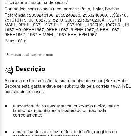
Encaixa em : máquina de secar /
Compatível com as seguintes marcas : Beko, Haier, Becken
Referência : 2953240100, 2953240200, 2953240300, 57X2710,
751610119, 0010827, 21521012001, 2953240200A, 1967 H
MAEL, 9PHE 1967, 1967 PHE, 1967H9EL, 1966H9, 1967H9, , EL
1967 H9, 9PHE1967, 9PHE 1967, 9 PHE 1967, 9 EPH 1967,
9EPH1967, 1967 H MAEL, 1967 PHE, EPH1967
Peso : 66 g
*
Salvo erro ou alterações técnicas
Descrição
A correia de transmissão da sua máquina de secar (Beko, Haier,
Becken) está gasta e deve ser substituída pela correia 1967H9EL
nos seguintes casos:
a secadora de roupas arranca, ouve-se o motor, mas o
tambor da máquina está bloqueado ou não roda
correctamente;
a máquina de secar faz ruídos de fricção, rangidos ou