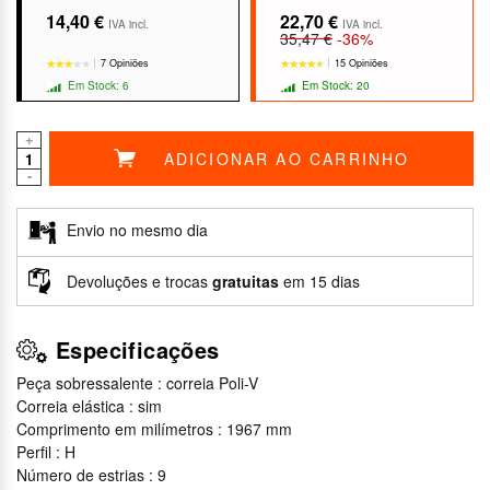
14,40 €
22,70 €
IVA incl.
IVA incl.
35,47 €
-36%
7 Opiniões
15 Opiniões
Em Stock: 6
Em Stock: 20
+
ADICIONAR AO CARRINHO
-
★★★★★
★★★★★
★★★★★
★★★★★
Envio no mesmo dia
Devoluções e trocas
gratuitas
em 15 dias
Especificações
Peça sobressalente : correia Poli-V
Correia elástica : sim
Comprimento em milímetros : 1967 mm
Perfil : H
Número de estrias : 9