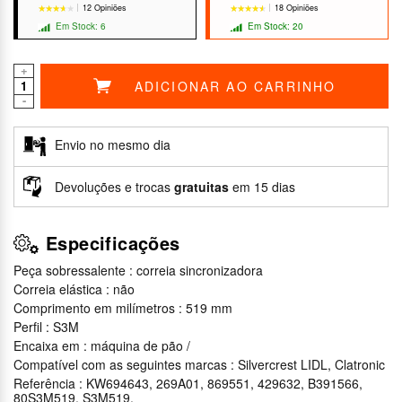
12 Opiniões
18 Opiniões
Em Stock: 6
Em Stock: 20
+
ADICIONAR AO CARRINHO
-
★★★★★
★★★★★
★★★★★
★★★★★
Envio no mesmo dia
Devoluções e trocas
gratuitas
em 15 dias
Especificações
Peça sobressalente : correia sincronizadora
Correia elástica : não
Comprimento em milímetros : 519 mm
Perfil : S3M
Encaixa em : máquina de pão /
Compatível com as seguintes marcas : Silvercrest LIDL, Clatronic
Referência : KW694643, 269A01, 869551, 429632, B391566,
80S3M519, S3M519,