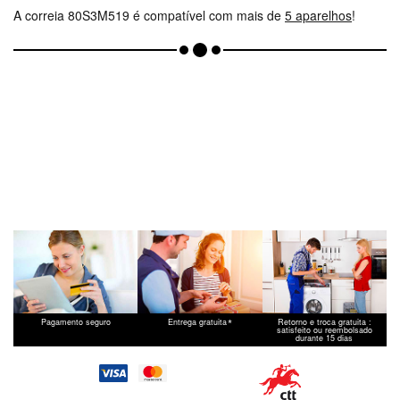
A correia 80S3M519 é compatível com mais de
5 aparelhos
!
*
Pagamento seguro
Entrega gratuita
Retorno e troca gratuita :
satisfeito ou reembolsado
durante 15 dias