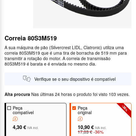
Correia 80S3M519
A sua máquina de pão (Silvercrest LIDL, Clatronic) utiliza uma
correia 80S3M519 que é uma tira de borracha de 519 mm para
transmitir a rotação do motor. A correia de transmissão
80S3M519 é barata e é enviada no mesmo dia.
Verifique se o seu dispositivo é compatível
Alta procura
Nas últimas 24 horas o produto foi visto 103 vezes.
-36
Peça
Peça
%
compatível
original
4,30 €
10,90 €
IVA incl.
IVA incl.
17,03 €
-36%