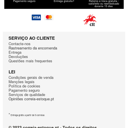
*
Pagamento seguro
Entrega gratuita
Retorno e troca gratuita :
satisfeito ou reembolsado
Hotpoint
TCD 974 6C1 IT
durante 15 dias
Hotpoint
TCD751EUHA
Hotpoint
TCD83B6KZ
Hotpoint
TCD851AX
Hotpoint
TCD851BEU
SERVIÇO AO CLIENTE
Hotpoint
TCD8716HY1EU
Contacte-nos
Hotpoint
TCD9746C1IT
Rastreamento da encomenda
Entrega
Hotpoint
TCDG51B
Devoluções
Hotpoint
TCDG51XB
Questões mais frequentes
Hotpoint
TCDG51XBEU
LEI
Hotpoint
TCFS73BGP9UK
Condiçōes gerais de venda
Hotpoint
TCL731XBITHA
Mençōes legais
Política de cookies
Hotpoint
TCLG31XFR
Pagamento seguro
Serviços de qualidade
Hotpoint
TCM80C6PZEXGM
Opiniões correia-estoque.pt
Hotpoint
TCS83
Hotpoint
TCS83BGH9
*
Hotpoint
TCS83BPFR
Entrega grátis a partir de 5 correias
Hotpoint
TCS93BGH9FR
© 2023 correia-estoque.pt - Todos os direitos