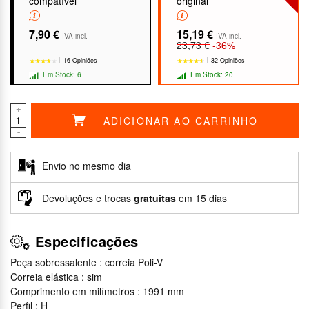
compatível
original
7,90 €
15,19 €
IVA incl.
IVA incl.
23,73 €
-36%
16 Opiniões
32 Opiniões
Em Stock: 6
Em Stock: 20
+
ADICIONAR AO CARRINHO
-
★★★★★
★★★★★
★★★★★
★★★★★
Envio no mesmo dia
Devoluções e trocas
gratuitas
em 15 dias
Especificações
Peça sobressalente : correia Poli-V
Correia elástica : sim
Comprimento em milímetros : 1991 mm
Perfil : H