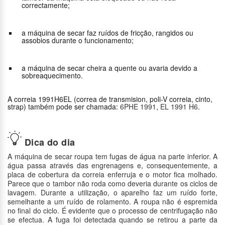
correctamente;
a máquina de secar faz ruídos de fricção, rangidos ou
assobios durante o funcionamento;
a máquina de secar cheira a quente ou avaria devido a
sobreaquecimento.
A correia 1991H6EL (correa de transmision, poli-V correia, cinto,
strap) também pode ser chamada:
6PHE 1991
,
EL 1991 H6
.
Dica do dia
A máquina de secar roupa tem fugas de água na parte inferior. A
água passa através das engrenagens e, consequentemente, a
placa de cobertura da correia enferruja e o motor fica molhado.
Parece que o tambor não roda como deveria durante os ciclos de
lavagem. Durante a utilização, o aparelho faz um ruído forte,
semelhante a um ruído de rolamento. A roupa não é espremida
no final do ciclo. É evidente que o processo de centrifugação não
se efectua. A fuga foi detectada quando se retirou a parte da