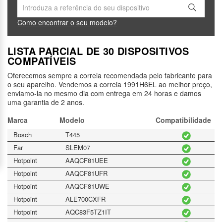
Como encontrar o seu modelo?
LISTA PARCIAL DE 30 DISPOSITIVOS
COMPATÍVEIS
Oferecemos sempre a correia recomendada pelo fabricante para
o seu aparelho. Vendemos a correia 1991H6EL ao melhor preço,
enviamo-la no mesmo dia com entrega em 24 horas e damos
uma garantia de 2 anos.
Marca
Modelo
Compatibilidade
Bosch
T445
Far
SLEM07
Hotpoint
AAQCF81UEE
Hotpoint
AAQCF81UFR
Hotpoint
AAQCF81UWE
Hotpoint
ALE700CXFR
Hotpoint
AQC83F5TZ1IT