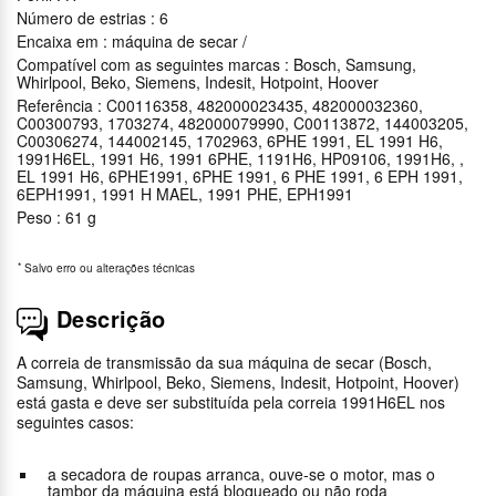
Número de estrias : 6
Encaixa em : máquina de secar /
Compatível com as seguintes marcas : Bosch, Samsung,
Whirlpool, Beko, Siemens, Indesit, Hotpoint, Hoover
Referência : C00116358, 482000023435, 482000032360,
C00300793, 1703274, 482000079990, C00113872, 144003205,
C00306274, 144002145, 1702963, 6PHE 1991, EL 1991 H6,
1991H6EL, 1991 H6, 1991 6PHE, 1191H6, HP09106, 1991H6, ,
EL 1991 H6, 6PHE1991, 6PHE 1991, 6 PHE 1991, 6 EPH 1991,
6EPH1991, 1991 H MAEL, 1991 PHE, EPH1991
Peso : 61 g
*
Salvo erro ou alterações técnicas
Descrição
A correia de transmissão da sua máquina de secar (Bosch,
Samsung, Whirlpool, Beko, Siemens, Indesit, Hotpoint, Hoover)
está gasta e deve ser substituída pela correia 1991H6EL nos
seguintes casos:
a secadora de roupas arranca, ouve-se o motor, mas o
tambor da máquina está bloqueado ou não roda