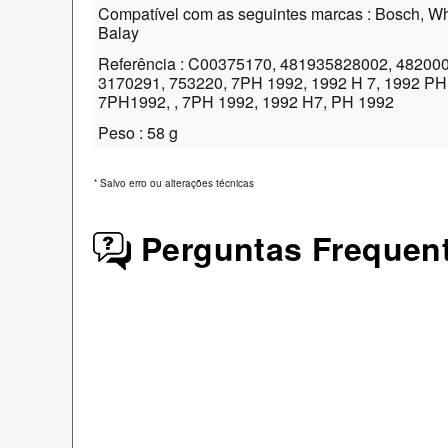
Compatível com as seguintes marcas : Bosch, Whi
Balay
Referência : C00375170, 481935828002, 48200
3170291, 753220, 7PH 1992, 1992 H 7, 1992 PH
7PH1992, , 7PH 1992, 1992 H7, PH 1992
Peso : 58 g
*
Salvo erro ou alterações técnicas
Perguntas Frequen