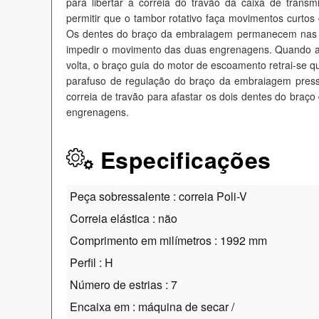
para libertar a correia do travão da caixa de trans
permitir que o tambor rotativo faça movimentos curto
Os dentes do braço da embraiagem permanecem nas s
impedir o movimento das duas engrenagens. Quando a 
volta, o braço guia do motor de escoamento retrai-se
parafuso de regulação do braço da embraiagem pressio
correia de travão para afastar os dois dentes do braç
engrenagens.
Especificações
Peça sobressalente : correia Poli-V
Correia elástica : não
Comprimento em milímetros : 1992 mm
Perfil : H
Número de estrias : 7
Encaixa em : máquina de secar /