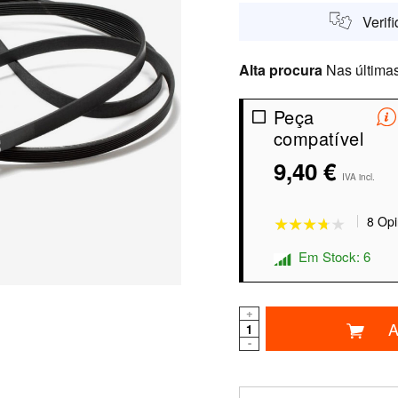
Verif
Alta procura
Nas últimas
Peça
compatível
9,40 €
★★★★★
★★★★★
IVA incl.
8 Opi
Em Stock: 6
+
A
-