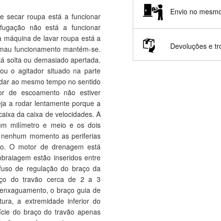
Envio no mesmo
 secar roupa está a funcionar
fugação não está a funcionar
 máquina de lavar roupa está a
Devoluções e t
 o mau funcionamento mantém-se.
stá solta ou demasiado apertada.
 ou o agitador situado na parte
 rodar ao mesmo tempo no sentido
or de escoamento não estiver
ja a rodar lentamente porque a
aixa da caixa de velocidades. A
um milímetro e meio e os dois
 nenhum momento as periferias
co. O motor de drenagem está
braiagem estão inseridos entre
fuso de regulação do braço da
raço do travão cerca de 2 a 3
 enxaguamento, o braço guia de
ura, a extremidade inferior do
ície do braço do travão apenas