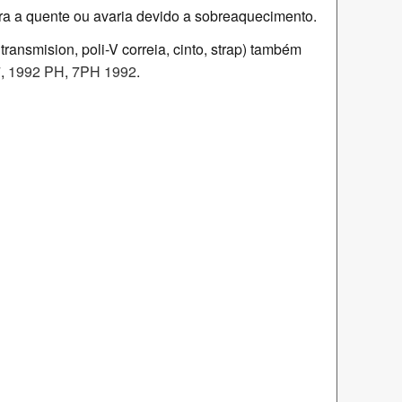
ra a quente ou avaria devido a sobreaquecimento.
ransmision, poli-V correia, cinto, strap) também
7
,
1992 PH
,
7PH 1992
.