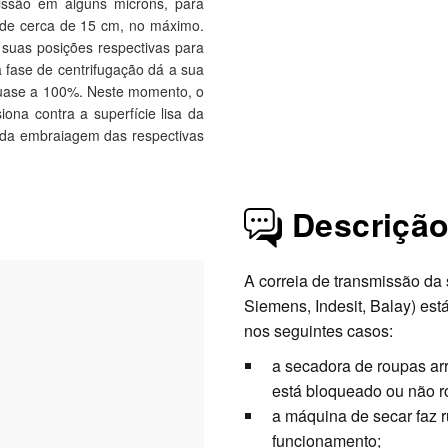
missão em alguns microns, para
s de cerca de 15 cm, no máximo.
uas posições respectivas para
fase de centrifugação dá a sua
 quase a 100%. Neste momento, o
na contra a superfície lisa da
o da embraiagem das respectivas
Descriçã
A correia de transmissão da
Siemens, Indesit, Balay) est
nos seguintes casos:
a secadora de roupas ar
está bloqueado ou não r
a máquina de secar faz r
funcionamento;