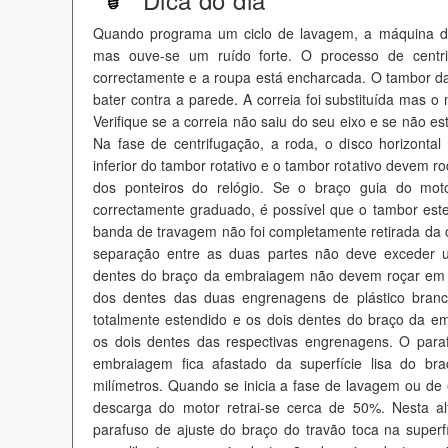
Quando programa um ciclo de lavagem, a máquina de
mas ouve-se um ruído forte. O processo de centri
correctamente e a roupa está encharcada. O tambor da
bater contra a parede. A correia foi substituída mas
Verifique se a correia não saiu do seu eixo e se não e
Na fase de centrifugação, a roda, o disco horizontal
inferior do tambor rotativo e o tambor rotativo devem
dos ponteiros do relógio. Se o braço guia do mot
correctamente graduado, é possível que o tambor este
banda de travagem não foi completamente retirada da c
separação entre as duas partes não deve exceder 
dentes do braço da embraiagem não devem roçar em
dos dentes das duas engrenagens de plástico bran
totalmente estendido e os dois dentes do braço da em
os dois dentes das respectivas engrenagens. O para
embraiagem fica afastado da superfície lisa do b
milímetros. Quando se inicia a fase de lavagem ou de
descarga do motor retrai-se cerca de 50%. Nesta alt
parafuso de ajuste do braço do travão toca na superf