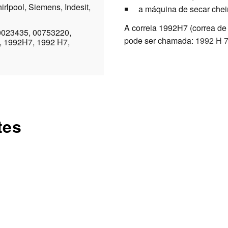
rlpool, Siemens, Indesit,
a máquina de secar chei
A correia 1992H7 (correa de t
0023435, 00753220,
pode ser chamada:
1992 H 
, 1992H7, 1992 H7,
tes