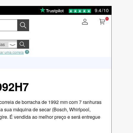
9.4
/
10
0
car uma correia
992H7
correia de borracha de 1992 mm com 7 ranhuras
a sua máquina de secar (Bosch, Whirlpool,
 gire. É vendida ao melhor preço e será entregue