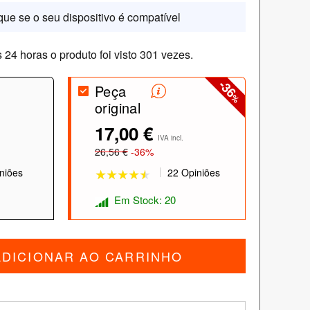
ique se o seu dispositivo é compatível
 24 horas o produto foi visto 301 vezes.
-36
Peça
%
original
17,00 €
★★★★★
★★★★★
IVA incl.
26,56 €
-36%
niões
22 Opiniões
Em Stock: 20
DICIONAR AO CARRINHO