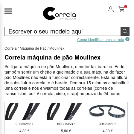
0
Como identificar uma correia
Correia
Máquina de Pão
Moulinex
Correia máquina de pão Moulinex
Se ligar a máquina de pão Moulinex, o motor faz barulho. Pode
também sentir um cheiro a queimado e a sua máquina de fazer
pão Moulinex não está a funcionar correctamente. Está na altura
de substituir a correia, e é barato. Demora 15 minutos a substituir
uma correia e nós enviamos todas as correias (correa de
transmision, poli-V correia, cinto, strap) no prazo de 24 horas.
90S3M537
80S3M537
90S3M606
4,80 €
5,80 €
4,30 €