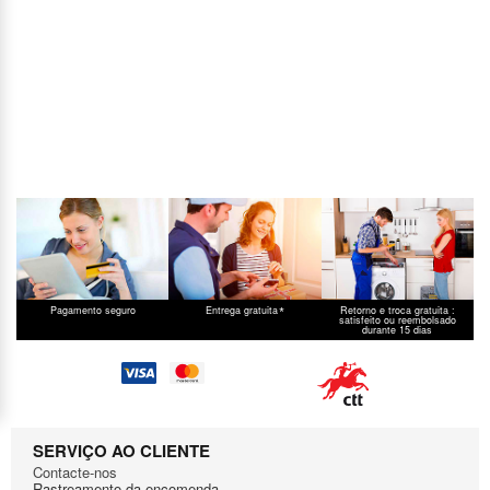
*
Pagamento seguro
Entrega gratuita
Retorno e troca gratuita :
satisfeito ou reembolsado
durante 15 dias
SERVIÇO AO CLIENTE
Contacte-nos
Rastreamento da encomenda