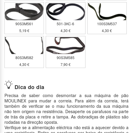
90S3M561
501-3KC-6
100S3M537
5,19 €
4,30 €
4,30 €
80S3M582
90S3M585
4,30 €
7,90 €
Dica do dia
Precisa de saber como desmontar a sua máquina de pão
MOULINEX para mudar a correia. Para além da correia, terá
também de verificar se o mau funcionamento da sua máquina
não tem origem na resistência. Desaperte os parafusos na parte
de trás da placa e retire a tampa. As dobradiças de plástico são
rodadas na direcção oposta.
Verifique se a alimentação eléctrica não está a aquecer devido a
uma resistência. Retire os parafusos por baixo da resistência e