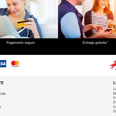
*
Pagamento seguro
Entrega gratuita
TE
L
C
enda
M
P
P
s
S
O