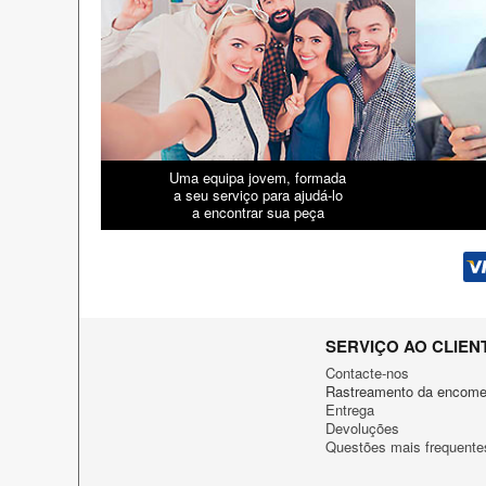
Uma equipa jovem, formada
a seu serviço para ajudá-lo
a encontrar sua peça
SERVIÇO AO CLIEN
Contacte-nos
Rastreamento da encom
Entrega
Devoluções
Questões mais frequente