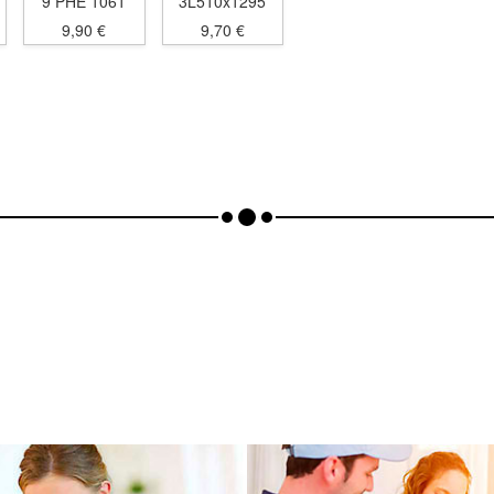
9 PHE 1061
3L510x1295
9,90 €
9,70 €