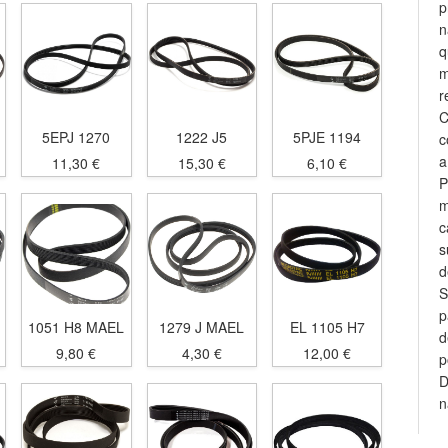
p
n
q
m
r
C
5EPJ 1270
1222 J5
5PJE 1194
c
a
11,30 €
15,30 €
6,10 €
P
m
c
s
d
S
p
1051 H8 MAEL
1279 J MAEL
EL 1105 H7
d
9,80 €
4,30 €
12,00 €
p
D
n