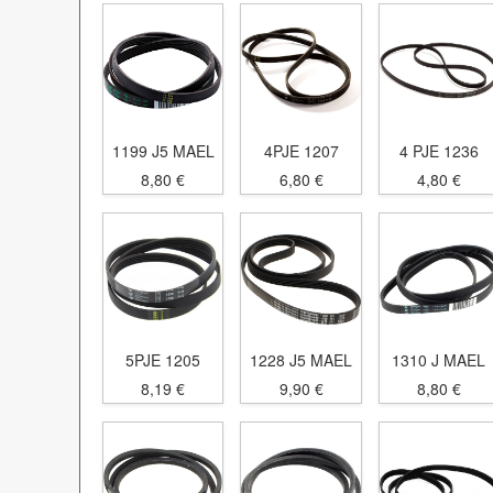
1199 J5 MAEL
4PJE 1207
4 PJE 1236
8,80 €
6,80 €
4,80 €
5PJE 1205
1228 J5 MAEL
1310 J MAEL
8,19 €
9,90 €
8,80 €