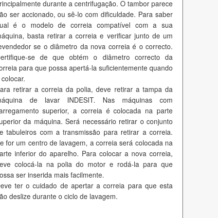
rincipalmente durante a centrifugação. O tambor parece
ão ser accionado, ou sê-lo com dificuldade. Para saber
ual é o modelo de correia compatível com a sua
áquina, basta retirar a correia e verificar junto de um
evendedor se o diâmetro da nova correia é o correcto.
ertifique-se de que obtém o diâmetro correcto da
orreia para que possa apertá-la suficientemente quando
 colocar.
ara retirar a correia da polia, deve retirar a tampa da
áquina de lavar INDESIT. Nas máquinas com
arregamento superior, a correia é colocada na parte
uperior da máquina. Será necessário retirar o conjunto
e tabuleiros com a transmissão para retirar a correia.
e for um centro de lavagem, a correia será colocada na
arte inferior do aparelho. Para colocar a nova correia,
eve colocá-la na polia do motor e rodá-la para que
ossa ser inserida mais facilmente.
eve ter o cuidado de apertar a correia para que esta
ão deslize durante o ciclo de lavagem.