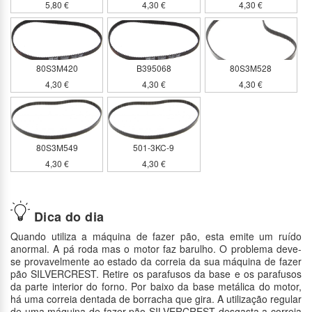
5,80 €
4,30 €
4,30 €
80S3M420
B395068
80S3M528
4,30 €
4,30 €
4,30 €
80S3M549
501-3KC-9
4,30 €
4,30 €
Dica do dia
Quando utiliza a máquina de fazer pão, esta emite um ruído
anormal. A pá roda mas o motor faz barulho. O problema deve-
se provavelmente ao estado da correia da sua máquina de fazer
pão SILVERCREST. Retire os parafusos da base e os parafusos
da parte interior do forno. Por baixo da base metálica do motor,
há uma correia dentada de borracha que gira. A utilização regular
de uma máquina de fazer pão SILVERCREST desgasta a correia