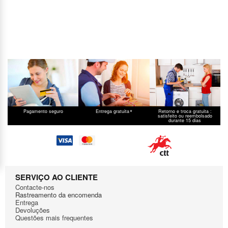
*
Pagamento seguro
Entrega gratuita
Retorno e troca gratuita :
satisfeito ou reembolsado
durante 15 dias
SERVIÇO AO CLIENTE
Contacte-nos
Rastreamento da encomenda
Entrega
Devoluções
Questões mais frequentes