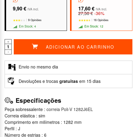
9,90 €
17,60 €
IVA incl.
IVA incl.
27,50 €
-36%
9 Opiniões
16 Opiniões
Em Stock: 4
Em Stock: 12
+
ADICIONAR AO CARRINHO
-
★★★★★
★★★★★
★★★★★
★★★★★
Envio no mesmo dia
Devoluções e trocas
gratuitas
em 15 dias
Especificações
Peça sobressalente :
correia Poli-V 1282J6EL
Correia elástica : sim
Comprimento em milímetros : 1282 mm
Perfil : J
Número de estrias : 6