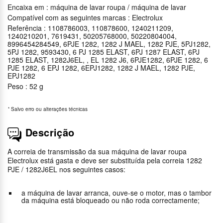
Encaixa em : máquina de lavar roupa / máquina de lavar
Compatível com as seguintes marcas : Electrolux
Referência : 1108786003, 110878600, 1240211209,
1240210201, 7619431, 50205768000, 50220804004,
8996454284549, 6PJE 1282, 1282 J MAEL, 1282 PJE, 5PJ1282,
5PJ 1282, 9593430, 6 PJ 1285 ELAST, 6PJ 1287 ELAST, 6PJ
1285 ELAST, 1282J6EL, , EL 1282 J6, 6PJE1282, 6PJE 1282, 6
PJE 1282, 6 EPJ 1282, 6EPJ1282, 1282 J MAEL, 1282 PJE,
EPJ1282
Peso : 52 g
*
Salvo erro ou alterações técnicas
Descrição
A correia de transmissão da sua máquina de lavar roupa
Electrolux está gasta e deve ser substituída pela correia 1282
PJE / 1282J6EL nos seguintes casos:
a máquina de lavar arranca, ouve-se o motor, mas o tambor
da máquina está bloqueado ou não roda correctamente;