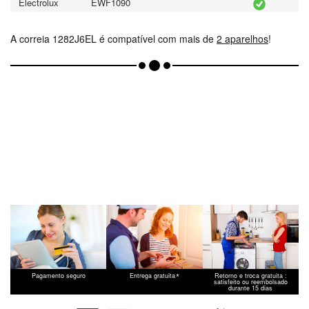
Electrolux
EWF1090
A correia 1282J6EL é compatível com mais de
2 aparelhos
!
*
Pagamento seguro
Entrega gratuita
Retorno e troca gratuita :
satisfeito ou reembolsado
durante 15 dias