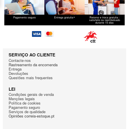
*
Pagamento seguro
Entrega gratuita
Retorno e troca gratuita :
satisfeito ou reembolsado
durante 15 dias
SERVIÇO AO CLIENTE
Contacte-nos
Rastreamento da encomenda
Entrega
Devoluções
Questões mais frequentes
LEI
Condiçōes gerais de venda
Mençōes legais
Política de cookies
Pagamento seguro
Serviços de qualidade
Opiniões correia-estoque.pt