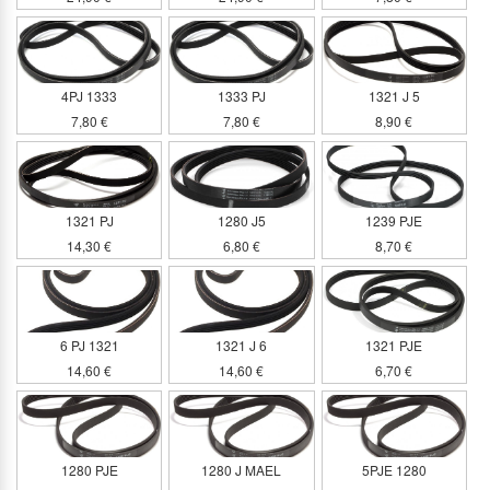
4PJ 1333
1333 PJ
1321 J 5
7,80 €
7,80 €
8,90 €
1321 PJ
1280 J5
1239 PJE
14,30 €
6,80 €
8,70 €
6 PJ 1321
1321 J 6
1321 PJE
14,60 €
14,60 €
6,70 €
1280 PJE
1280 J MAEL
5PJE 1280