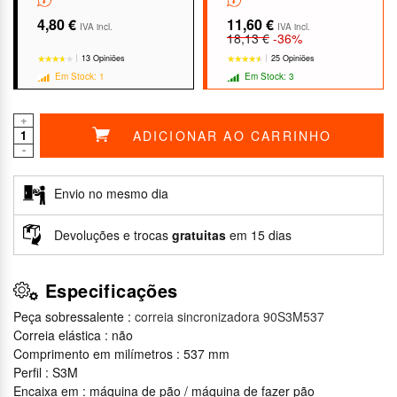
4,80 €
11,60 €
IVA incl.
IVA incl.
18,13 €
-36%
13 Opiniões
25 Opiniões
Em Stock: 1
Em Stock: 3
+
ADICIONAR AO CARRINHO
-
★★★★★
★★★★★
★★★★★
★★★★★
Envio no mesmo dia
Devoluções e trocas
gratuitas
em 15 dias
Especificações
Peça sobressalente :
correia sincronizadora 90S3M537
Correia elástica : não
Comprimento em milímetros : 537 mm
Perfil : S3M
Encaixa em : máquina de pão / máquina de fazer pão