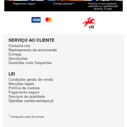
*
Pagamento seguro
Entrega gratuita
Retorno e troca gratuita :
satisfeito ou reembolsado
durante 15 dias
SERVIÇO AO CLIENTE
Contacte-nos
Rastreamento da encomenda
Entrega
Devoluções
Questões mais frequentes
LEI
Condiçōes gerais de venda
Mençōes legais
Política de cookies
Pagamento seguro
Serviços de qualidade
Opiniões correia-estoque.pt
*
Entrega grátis a partir de 5 correias