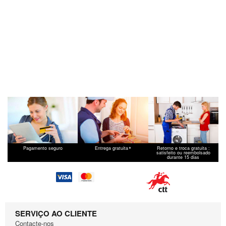
*
Pagamento seguro
Entrega gratuita
Retorno e troca gratuita :
satisfeito ou reembolsado
durante 15 dias
SERVIÇO AO CLIENTE
Contacte-nos