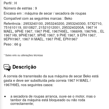
Perfil : H
Número de estrias : 9
Encaixa em : máquina de secar / secadora de roupas
Compatível com as seguintes marcas : Beko
Referência : 2953240100, 2953240200, 2953240300, 57X2710,
751610119, 0010827, 21521012001, 2953240200A, 1967 H
MAEL, 9PHE 1967, 1967 PHE, 1967H9EL, 1966H9, 1967H9, , EL
1967 H9, 9PHE1967, 9PHE 1967, 9 PHE 1967, 9 EPH 1967,
9EPH1967, 1967 H MAEL, 1967 PHE, EPH1967
Peso : 66 g
*
Salvo erro ou alterações técnicas
Descrição
A correia de transmissão da sua máquina de secar Beko está
gasta e deve ser substituída pela correia 1967 H MAEL /
1967H9EL nos seguintes casos:
a secadora de roupas arranca, ouve-se o motor, mas o
tambor da máquina está bloqueado ou não roda
correctamente;