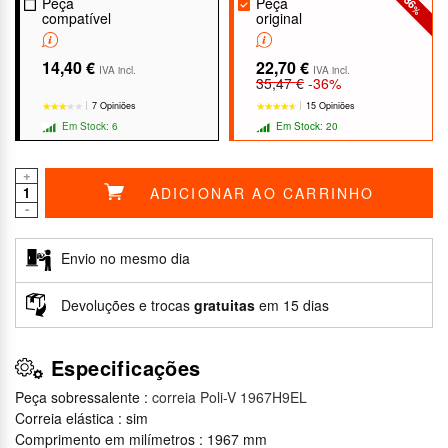
-36
Peça
Peça
%
compatível
original
14,40 €
22,70 €
IVA incl.
IVA incl.
35,47 €
-36%
7 Opiniões
15 Opiniões
Em Stock: 6
Em Stock: 20
+
ADICIONAR AO CARRINHO
-
★★★★★
★★★★★
★★★★★
★★★★★
Envio no mesmo dia
Devoluções e trocas
gratuitas
em 15 dias
Especificações
Peça sobressalente :
correia Poli-V 1967H9EL
Correia elástica : sim
Comprimento em milímetros : 1967 mm