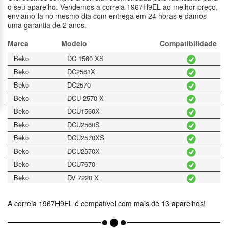
o seu aparelho. Vendemos a correia 1967H9EL ao melhor preço,
enviamo-la no mesmo dia com entrega em 24 horas e damos
uma garantia de 2 anos.
Marca
Modelo
Compatibilidade
Beko
DC 1560 XS
Beko
DC2561X
Beko
DC2570
Beko
DCU 2570 X
Beko
DCU1560X
Beko
DCU2560S
Beko
DCU2570XS
Beko
DCU2670X
Beko
DCU7670
Beko
DV 7220 X
Beko
DV1169
A correia 1967H9EL é compatível com mais de
13 aparelhos
!
Beko
DV1560X
Beko
DV7220X