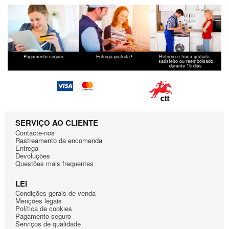
Samsung
DV81H8100HWEN
Samsung
DV81M5210QW
Samsung
DV90F5E6HGWET
Samsung
DV90K6000CWEC
Samsung
DV90K6000CWEN
*
Pagamento seguro
Entrega gratuita
Retorno e troca gratuita :
satisfeito ou reembolsado
durante 15 dias
Samsung
DV90K6000CWLE
Samsung
DV90M50003WEE
Samsung
DV90M5200QWEO
Samsung
DV90N62632WEE
Samsung
DV90N8289AWEF
SERVIÇO AO CLIENTE
Contacte-nos
Samsung
DV91F5E6HGWEN
Rastreamento da encomenda
Samsung
SDC14719XEN
Entrega
Devoluções
Samsung
SDC18809XEE
Questões mais frequentes
Samsung
SDC18809XEG
LEI
Samsung
SDC18809XEU
Condiçōes gerais de venda
Mençōes legais
Samsung
SDC1H719XEN
Política de cookies
Samsung
SDC35702XEG
Pagamento seguro
Serviços de qualidade
Samsung
SDC3C801 XEF