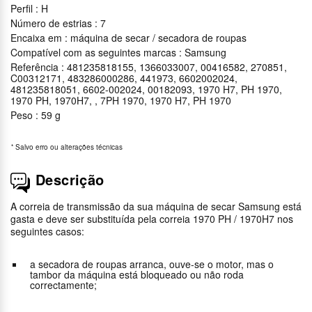
Perfil : H
Número de estrias : 7
Encaixa em : máquina de secar / secadora de roupas
Compatível com as seguintes marcas : Samsung
Referência : 481235818155, 1366033007, 00416582, 270851,
C00312171, 483286000286, 441973, 6602002024,
481235818051, 6602-002024, 00182093, 1970 H7, PH 1970,
1970 PH, 1970H7, , 7PH 1970, 1970 H7, PH 1970
Peso : 59 g
*
Salvo erro ou alterações técnicas
Descrição
A correia de transmissão da sua máquina de secar Samsung está
gasta e deve ser substituída pela correia 1970 PH / 1970H7 nos
seguintes casos:
a secadora de roupas arranca, ouve-se o motor, mas o
tambor da máquina está bloqueado ou não roda
correctamente;