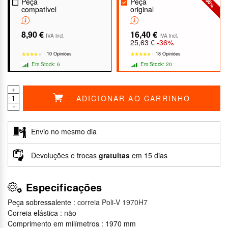
-36
Peça
Peça
%
compatível
original
8,90 €
16,40 €
IVA incl.
IVA incl.
25,63 €
-36%
10 Opiniões
18 Opiniões
Em Stock: 6
Em Stock: 20
+
ADICIONAR AO CARRINHO
-
★★★★★
★★★★★
★★★★★
★★★★★
Envio no mesmo dia
Devoluções e trocas
gratuitas
em 15 dias
Especificações
Peça sobressalente :
correia Poli-V 1970H7
Correia elástica : não
Comprimento em milímetros : 1970 mm