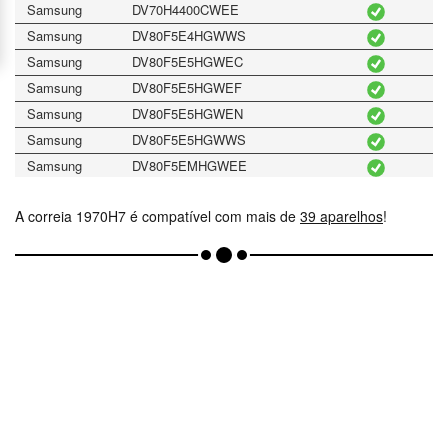
Samsung
DV70H4400CWEE
Samsung
DV80F5E4HGWWS
Samsung
DV80F5E5HGWEC
Samsung
DV80F5E5HGWEF
Samsung
DV80F5E5HGWEN
Samsung
DV80F5E5HGWWS
Samsung
DV80F5EMHGWEE
Samsung
DV80H4200CWEF
A correia 1970H7 é compatível com mais de
39 aparelhos
!
Samsung
DV80K6010
Samsung
DV80K6010EWEE
Samsung
DV80M50103XEF
Samsung
DV80M5010KWEE
Samsung
DV80M5010KWEN
Samsung
DV80M50131W/EF
Samsung
DV80M52101WEF
Samsung
DV80M52103WEF
Samsung
DV80N62532WEF