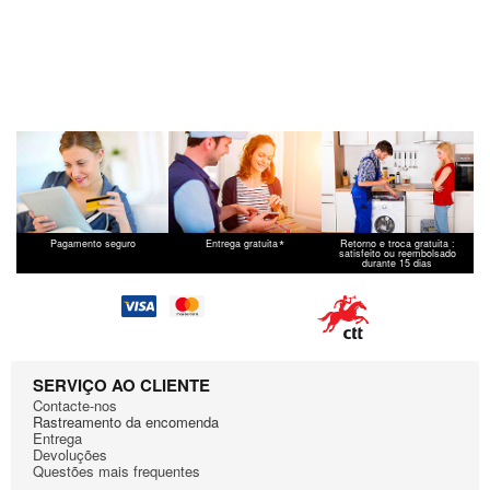
*
Pagamento seguro
Entrega gratuita
Retorno e troca gratuita :
satisfeito ou reembolsado
durante 15 dias
SERVIÇO AO CLIENTE
Contacte-nos
Rastreamento da encomenda
Entrega
Devoluções
Questões mais frequentes