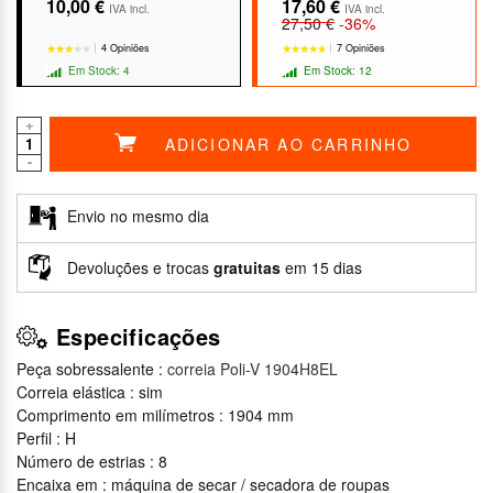
10,00 €
17,60 €
IVA incl.
IVA incl.
27,50 €
-36%
4 Opiniões
7 Opiniões
Em Stock: 4
Em Stock: 12
+
ADICIONAR AO CARRINHO
-
★★★★★
★★★★★
★★★★★
★★★★★
Envio no mesmo dia
Devoluções e trocas
gratuitas
em 15 dias
Especificações
Peça sobressalente :
correia Poli-V 1904H8EL
Correia elástica : sim
Comprimento em milímetros : 1904 mm
Perfil : H
Número de estrias : 8
Encaixa em : máquina de secar / secadora de roupas